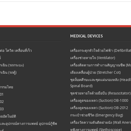
MEDICAL DEVICES
อ โควิด เคลื่อนที่เร็ว
เครื่องกระตุกหัวใจด้วยไฟฟ้า (Defibrilla
์
เครื่องช่วยหายใจ (Ventilator)
เฉิน (รถกระบะ)
เครื่องติดตามการทำงานสัญญาณชีพ (Mo
ฉิน (รถตู้)
เตียงเคลื่อนผู้ป่วย (Stretcher Cot)
ชุดล็อคศีรษะและชุดแผ่นรองหลัง (Head
Spinal Board)
ตกรรมไทย
ชุดช่วยหายใจด้วยมือบีบ (Resuscitator)
001
เครื่องดูดของเหลว (Suction) OB-1000
002
เครื่องดูดของเหลว (Suction) OB-2012
003
กระเป๋าช่วยชีวิต (Emergency Bag)
วยอัตโนมัติ
เครื่องวัดความดันติดฝาผนัง (Wall Aner
 และอุปกรณ์ทางการแพทย์ อุปกรณ์กู้ชีพ
หูฟังทางการแพทย์ (Stethoscope)
นธ์