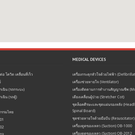
MEDICAL DEVICES
อ โควิด เคลื่อนที่เร็ว
เครื่องกระตุกหัวใจด้วยไฟฟ้า (Defibrilla
์
เครื่องช่วยหายใจ (Ventilator)
เฉิน (รถกระบะ)
เครื่องติดตามการทำงานสัญญาณชีพ (Mo
ฉิน (รถตู้)
เตียงเคลื่อนผู้ป่วย (Stretcher Cot)
ชุดล็อคศีรษะและชุดแผ่นรองหลัง (Head
Spinal Board)
ตกรรมไทย
ชุดช่วยหายใจด้วยมือบีบ (Resuscitator)
001
เครื่องดูดของเหลว (Suction) OB-1000
002
เครื่องดูดของเหลว (Suction) OB-2012
003