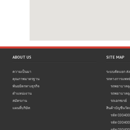
ABOUT US
SITE MAP
ความเป็นมา
ระบบคัดแยก ส่งต่
คุณภาพมาตรฐาน
รถทางการแพทย
พันธมิตรทางธุรกิจ
รถพยาบาลฉุก
ตำแหน่งงาน
รถพยาบาลฉุกเ
สมัครงาน
รถเอกซเรย์
แผนที่บริษัท
สินค้าบัญชีนวั
รหัส 03040
รหัส 03040
รหัส 03040