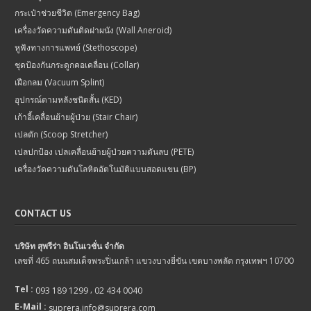
กระเป๋าช่วยชีวิต (Emergency Bag)
เครื่องวัดความดันติดฝาผนัง (Wall Aneroid)
หูฟังทางการแพทย์ (Stethoscope)
ชุดป้องกันกระดูกคอเคลื่อน (Collar)
เฝือกลม (Vacuum Splint)
อุปกรณ์ดามหลังชนิดสั้น (KED)
เก้าอี้เคลื่อนย้ายผู้ป่วย (Stair Chair)
เปลตัก (Scoop Stretcher)
เปลปกป้อง เปลเคลื่อนย้ายผู้ป่วยความดันลบ (PETE)
เครื่องวัดความดันโลหิตอัตโนมัติแบบสอดแขน (BP)
CONTACT US
บริษัท สุพรีร่า อินโนเวชั่น จำกัด
เลขที่ 465 ถนนสมเด็จพระปิ่นเกล้า แขวงบางยี่ขัน เขตบางพลัด กรุงเทพฯ 10700
Tel :
,
093 189 1299
02 434 0040
E-Mail :
suprera.info@suprera.com